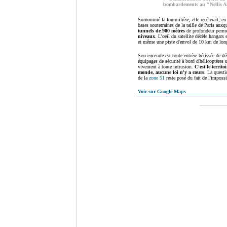
bombardements au "Nellis A
Surnommé la fourmilière, elle recèlerait, en
bases souterraines de la taille de Paris auxq
tunnels de 900 mètres
de profondeur permet
niveaux
. L'oeil du satellite décèle hangars
et même une piste d'envol de 10 km de lon
Son enceinte est toute entière hérissée de dé
équipages de sécurité à bord d'hélicoptères 
vivement à toute intrusion.
C'est le territo
monde, aucune loi n'y a cours
. La questi
de la
zone 51
reste posé du fait de l'impossib
Voir sur Google Maps