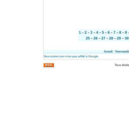
-
-
-
-
-
-
-
-
1
2
3
4
5
6
7
8
9
-
-
-
-
-
25
26
27
28
29
30
Accueil
-
Nouveauté
Geo-trotter.com n'est pas affilié à Google.
Tous droit