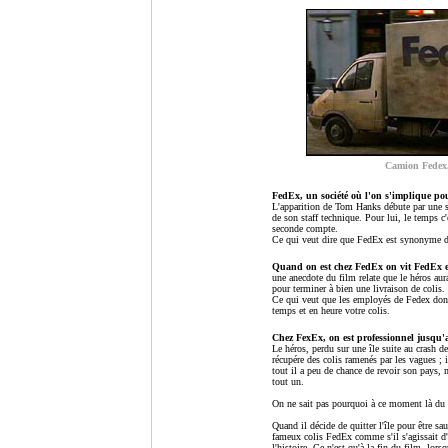
Camion Fedex
FedEx, un société où l'on s'implique pour
L'apparition de Tom Hanks débute par une s
de son staff technique. Pour lui, le temps c'
seconde compte.
Ce qui veut dire que FedEx est synonyme de 
Quand on est chez FedEx on vit FedEx 
une anecdote du film relate que le héros aura
pour terminer à bien une livraison de colis.
Ce qui veut que les employés de Fedex dont 
temps et en heure votre colis.
Chez FexEx, on est professionnel jusqu
Le héros, perdu sur une île suite au crash 
récupére des colis ramenés par les vagues ; i
tout il a peu de chance de revoir son pays, 
tout un.
On ne sait pas pourquoi à ce moment là du 
Quand il décide de quitter l'île pour être sa
fameux colis FedEx comme s'il s'agissait d'
l'histoire. Ce n'est qu'à la fin du film, lors