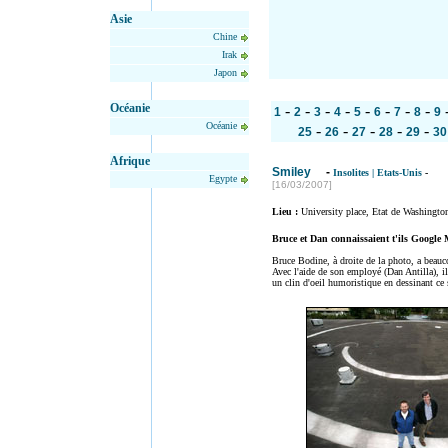
Asie
Chine
Irak
Japon
Océanie
-
-
-
-
-
-
-
-
1
2
3
4
5
6
7
8
9
Océanie
-
-
-
-
-
25
26
27
28
29
30
Afrique
Smiley
-
Insolites
|
Etats-Unis
-
Egypte
[16/03/2007]
Lieu :
University place, Etat de Washingto
Bruce et Dan connaissaient t'ils Google
Bruce Bodine, à droite de la photo, a beauc
Avec l'aide de son employé (Dan Antilla), il
un clin d'oeil humoristique en dessinant ce