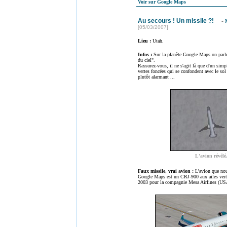
Voir sur Google Maps
Au secours ! Un missile ?!
-
[05/03/2007]
Lieu :
Utah.
Infos :
Sur la planète Google Maps on parl
du ciel".
Rassurez-vous, il ne s'agit là que d'un simp
vertes foncées qui se confondent avec le sol 
plutôt alarmant ...
L'avion révélé
Faux missile, vrai avion :
L'avion que nou
Google Maps est un CRJ-900 aux ailes verte
2003 pour la compagnie Mesa Airlines (US