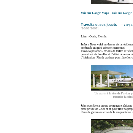
Voir sur Google Maps
-
Voir sur Google
Travolta et ses jouets
-
VIP
|
E
[10/03/2007]
Lieu :
Ocala, Floride.
Infos :
Nous voici au dessus de la résidenc
aménagée en mini-aéroport personnel.
Travolta possède 5 avions de tailles différen
permettent de décoller et d'attérir à moins 
d'habitation. Plutôt pratique pour faire les c
Un abris à la tête de l'avion p
prendre la plui
John possède sa propre compagnie aérien
piste privée de 2200 m et pour finir sa prop
Rêve de gamin ou crise de la cinquantaine ?