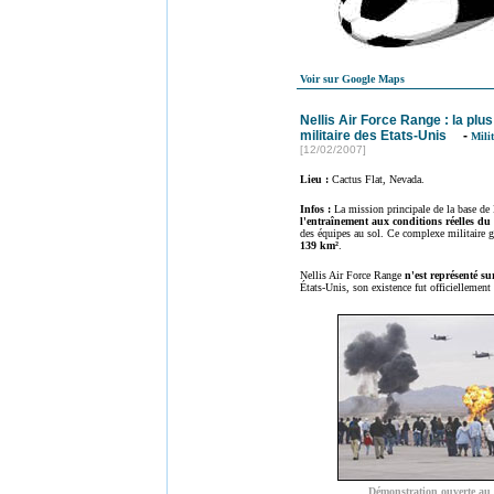
Voir sur Google Maps
Nellis Air Force Range : la plu
militaire des Etats-Unis
-
Milit
[12/02/2007]
Lieu :
Cactus Flat, Nevada.
Infos :
L
a mission principale de la base de 
l'entraînement aux conditions réelles d
des équipes au sol. Ce complexe militaire g
139 km²
.
Nellis Air Force Range
n'est représenté sur
États-Unis, son existence fut officiellemen
Démonstration ouverte au