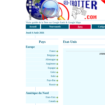
Visite guidée de la Terre sur Google Earth & Google Maps
Accueil
Nouveautés
Pays
Catégo
Jeudi
6 Août 2026
Pays
Etat-Unis
Europe
France
ANN
Belgique
Allemagne
Angleterre
Espagne
Grèce
Italie
Pays-Bas
Russie
Amérique du Nord
Etats-Unis
Canada