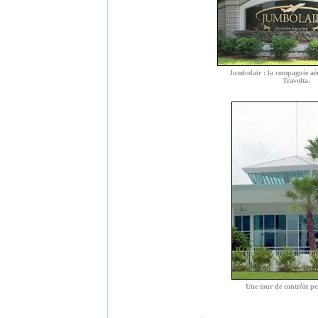
Jumbolair : la compagnie aé
Travolta.
Une tour de contrôle pe