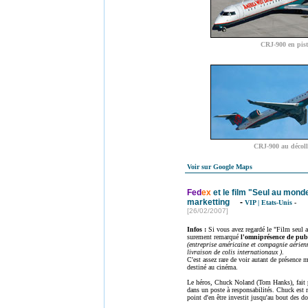
CRJ-900 en pist
CRJ-900 au décoll
Voir sur Google Maps
Fed
ex
et le film "Seul au monde
marketting
-
VIP
|
Etats-Unis
-
[26/02/2007]
Infos :
Si vous avez regardé le "Film seul 
surement remarqué
l'omniprésence de publ
(entreprise américaine et compagnie aérien
livraison de colis internationaux )
.
C'est assez rare de voir autant de présence 
destiné au cinéma.
Le héros, Chuck Noland (Tom Hanks), fait p
dans un poste à responsabilités. Chuck est 
point d'en être investit jusqu'au bout des do