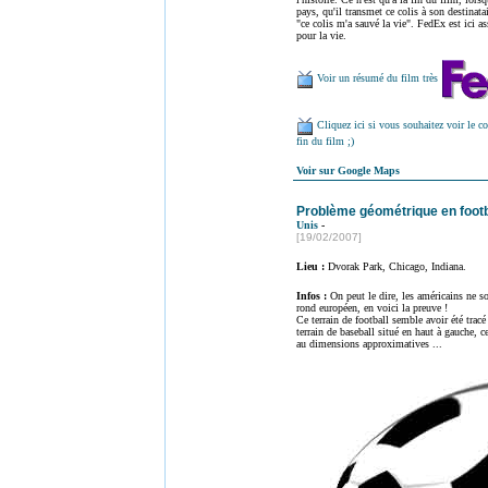
pays, qu'il transmet ce colis à son destinata
"ce colis m'a sauvé la vie". FedEx est ici a
pour la vie.
Voir un résumé du film très
Cliquez ici si vous souhaitez voir le co
fin du film ;)
Voir sur Google Maps
Problème géométrique en foot
Unis
-
[19/02/2007]
Lieu :
Dvorak Park, Chicago, Indiana.
Infos :
On peut le dire, les américains ne s
rond européen, en voici la preuve !
Ce terrain de football semble avoir été tracé
terrain de baseball situé en haut à gauche, c
au dimensions approximatives ...