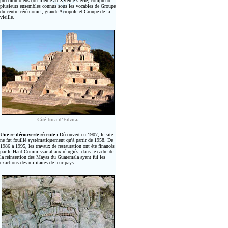
précolombiens (du IIIème au XVème siècle) comprend
plusieurs ensembles connus sous les vocables de Groupe
du centre cérémoniel, grande Acropole et Groupe de la
vieille.
Cité Inca d'Edzna.
Une re-découverte récente :
Découvert en 1907, le site
ne fut fouillé systématiquement qu'à partir de 1958. De
1986 à 1995, les travaux de restauration ont été financés
par le Haut Commissariat aux réfugiés, dans le cadre de
la réinsertion des Mayas du Guatemala ayant fui les
exactions des militaires de leur pays.