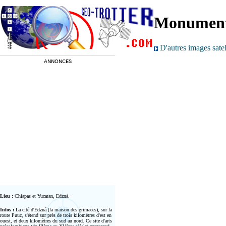
Monument
D'autres images satel
ANNONCES
Lieu :
Chiapas et Yucatan, Edzná.
Infos :
La cité d'Edzná (la maison des grimaces), sur la
route Puuc, s'étend sur près de trois kilomètres d'est en
ouest, et deux kilomètres du sud au nord. Ce site d'arts