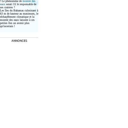
! Le phénomène de
montée des
eaux
serait t'il le responsable de
ses craintes ?
Les îles du Bahamas culminant à
63 m de hauteur au maximum, le
réchauffement climatique et la
montée des eaux laissent à ces
petites îles un avenir plus
qu'incertain !
ANNONCES