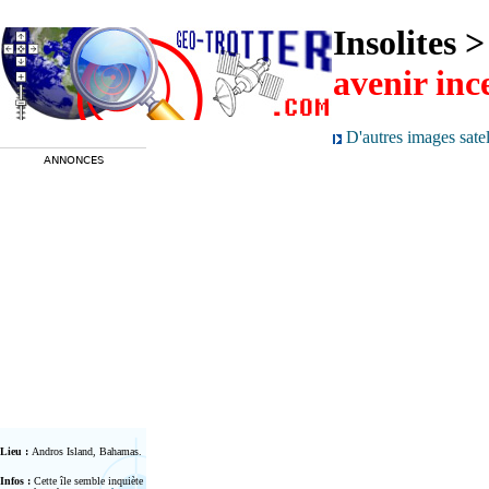
Insolites
avenir inc
D'autres images satell
ANNONCES
Lieu :
Andros Island, Bahamas
.
Infos :
Cette île semble inquiète