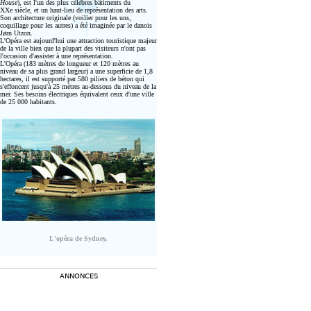
House
), est l'un des plus célèbres bâtiments du
XX
e siècle, et un haut-lieu de représentation des arts.
Son architecture originale (voilier pour les uns,
coquillage pour les autres) a été imaginée par le danois
Jørn Utzon.
L'Opéra est aujourd'hui une attraction touristique majeur
de la ville bien que la plupart des visiteurs n'ont pas
l'occasion d'assister à une représentation.
L'Opéra (183 mètres de longueur et 120 mètres au
niveau de sa plus grand largeur) a une superficie de 1,8
hectares, il est supporté par 580 piliers de béton qui
s'effoncent jusqu'à 25 mètres au-dessous du niveau de la
mer. Ses besoins électriques équivalent ceux d'une ville
de 25 000 habitants.
L'opéra de Sydney.
ANNONCES