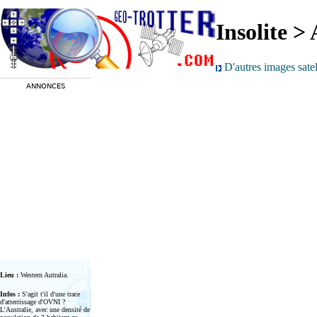
Insolite >
D'autres images satell
ANNONCES
Lieu :
Western Autralia.
Infos :
S'agit t'il d'une trace
d'atterrissage d'OVNI ?
L'Australie, avec une densité de