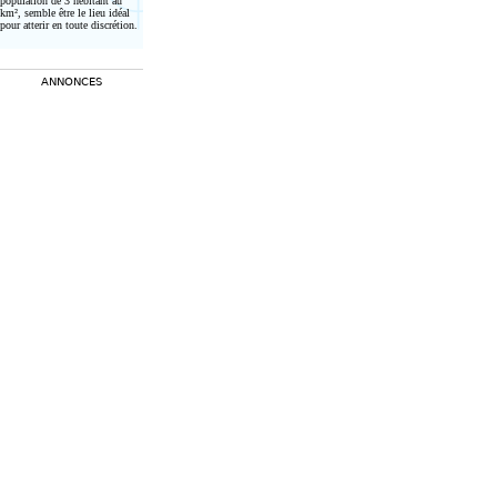
population de 3 hebitant au
km², semble être le lieu idéal
pour atterir en toute discrétion.
ANNONCES