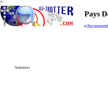
?>
Pays D
Recommander 
Annonces