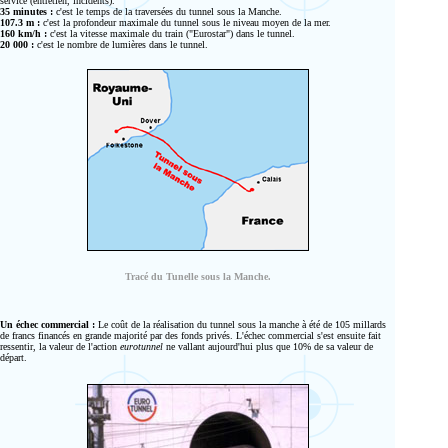
service (entretien, incidents).
35 minutes :
c'est le temps de la traversées du tunnel sous la Manche.
107.3 m :
c'est la profondeur maximale du tunnel sous le niveau moyen de la mer.
160 km/h :
c'est la vitesse maximale du train ("Eurostar") dans le tunnel.
20 000 :
c'est le nombre de lumières dans le tunnel.
Tracé du Tunelle sous la Manche.
Un échec commercial :
Le coût de la réalisation du tunnel sous la manche à été de 105 millards
de francs financés en grande majorité par des fonds privés. L'échec commercial s'est ensuite fait
ressentir, la valeur de l'action
eurotunnel
ne vallant aujourd'hui plus que 10% de sa valeur de
départ.