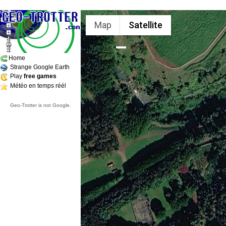
Map
Satellite
Home
Strange Google Earth
Play
free games
Météo en temps réél
Geo-Trotter is not Google.